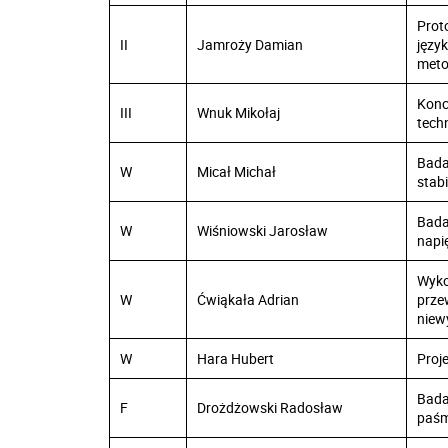
Prot
II
Jamroży Damian
języ
meto
Konc
III
Wnuk Mikołaj
tech
Bada
W
Micał Michał
stab
Bada
W
Wiśniowski Jarosław
napi
Wyko
W
Ćwiąkała Adrian
prze
niew
W
Hara Hubert
Proje
Bada
F
Drożdżowski Radosław
paśm