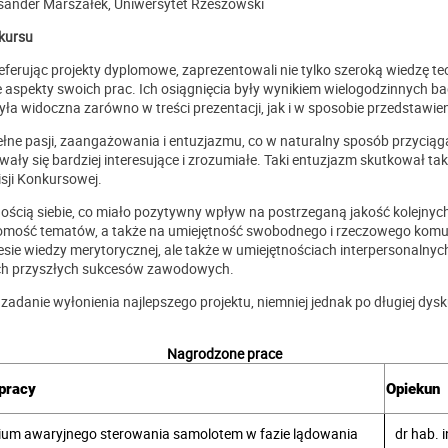
sander Marszałek, Uniwersytet Rzeszowski
kursu
eferując projekty dyplomowe, zaprezentowali nie tylko szeroką wiedzę 
pekty swoich prac. Ich osiągnięcia były wynikiem wielogodzinnych bada
była widoczna zarówno w treści prezentacji, jak i w sposobie przedstaw
ełne pasji, zaangażowania i entuzjazmu, co w naturalny sposób przyciąg
ły się bardziej interesujące i zrozumiałe. Taki entuzjazm skutkował takż
sji Konkursowej.
ścią siebie, co miało pozytywny wpływ na postrzeganą jakość kolejny
jomość tematów, a także na umiejętność swobodnego i rzeczowego kom
sie wiedzy merytorycznej, ale także w umiejętnościach interpersonalnych.
ich przyszłych sukcesów zawodowych.
danie wyłonienia najlepszego projektu, niemniej jednak po długiej dysku
Nagrodzone prace
 pracy
Opiekun
ium awaryjnego sterowania samolotem w fazie lądowania
dr hab. 