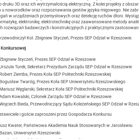
 druku 3D oraz ich wytrzymałością elektryczną. Z kolei projekty z obszar
u noworodków oraz rozpoznawania gestów języka migowego. Nie zabra
drgań w urządzeniach przemysłowych oraz detekcję ruchów dłoni. Wystąp
rmatykę, elektronikę, elektrotechnikę oraz zaawansowane metody analit
 rozwiązań badawczych i konstrukcyjnych z praktycznymi zastosowan
rzewodniczył Kol. Zbigniew Styczeń, Prezes SEP Odział w Rzeszowie.
i Konkursowej
 Zbigniew Styczeń, Prezes SEP Odział w Rzeszowie
 Urszula Turek, Sekretarz Prezydium Zarządu SEP Odział w Rzeszowie
 Robert Ziemba, Prezes Koła SEP Politechniki Rzeszowskiej
 Bogusław Twaróg, Prezes Koła SEP Uniwersytetu Rzeszowskiego
 Mariusz Węglarski, Sekretarz Koła SEP Politechniki Rzeszowskiej
 Adam Kowalski, Członek Zarządu SEP Odział w Rzeszowie
 Wojciech Bieda, Przewodniczący Sądu Koleżeńskiego SEP Odział w Rzes
stawiciele i goście zaproszeni przez Gospodarza Konkursu
usz Kwater, Państwowa Akademia Nauk Stosowanych w Jarosławiu
Bazan, Uniwersytet Rzeszowski