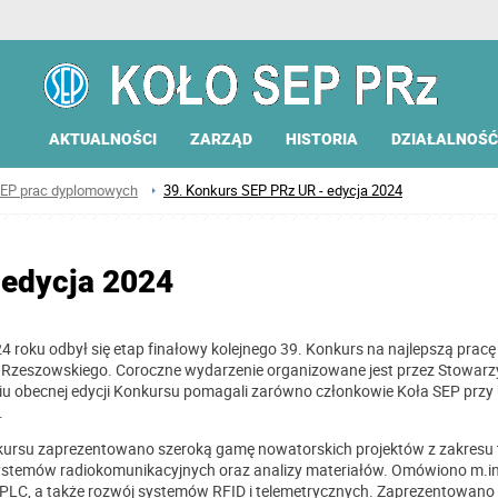
AKTUALNOŚCI
ZARZĄD
HISTORIA
DZIAŁALNOŚĆ
SEP prac dyplomowych
39. Konkurs SEP PRz UR - edycja 2024
 edycja 2024
4 roku odbył się etap finałowy kolejnego 39. Konkurs na najlepszą pra
 Rzeszowskiego. Coroczne wydarzenie organizowane jest przez Stowarzy
u obecnej edycji Konkursu pomagali zarówno członkowie Koła SEP przy U
.
ursu zaprezentowano szeroką gamę nowatorskich projektów z zakresu te
, systemów radiokomunikacyjnych oraz analizy materiałów. Omówiono m.
PLC, a także rozwój systemów RFID i telemetrycznych. Zaprezentowano 