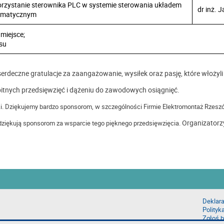
rzystanie sterownika PLC w systemie sterowania układem
dr inż. 
umatycznym
 miejsce;
rsu
deczne gratulacje za zaangażowanie, wysiłek oraz pasję, które włożyli
bitnych przedsięwzięć i dążeniu do zawodowych osiągnięć.
ki. Dziękujemy bardzo sponsorom, w szczególności Firmie Elektromontaż Rzes
Organizator
 dziękują sponsorom za wsparcie tego pięknego przedsięwzięcia.
Deklara
Polityk
Zgłoś b