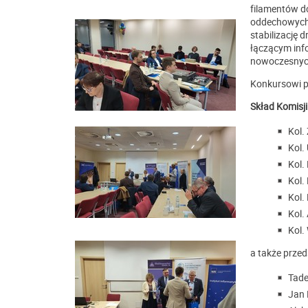
filamentów do
oddechowych 
stabilizację 
łączącym info
nowoczesnych
Konkursowi p
Skład Komisj
Kol.
Kol.
Kol.
Kol.
Kol.
Kol.
Kol.
a także przed
Tade
Jan 