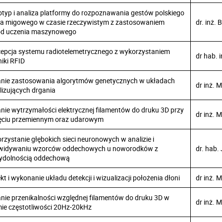
otyp i analiza platformy do rozpoznawania gestów polskiego
ka migowego w czasie rzeczywistym z zastosowaniem
dr. inż.
d uczenia maszynowego
epcja systemu radiotelemetrycznego z wykorzystaniem
dr hab. 
niki RFID
nie zastosowania algorytmów genetycznych w układach
dr inż. 
ilizujących drgania
nie wytrzymałości elektrycznej filamentów do druku 3D przy
dr inż. 
ęciu przemiennym oraz udarowym
rzystanie głębokich sieci neuronowych w analizie i
widywaniu wzorców oddechowych u noworodków z
dr. hab.
ydolnością oddechową
kt i wykonanie układu detekcji i wizualizacji położenia dłoni
dr inż. 
nie przenikalności względnej filamentów do druku 3D w
dr inż. 
ie częstotliwości 20Hz-20kHz