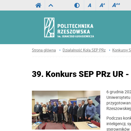
A
++
A
+
A
Strona główna
Działalność Koła SEP PRz
Konkursy 
39. Konkurs SEP PRz UR -
6 grudnia 202
Uniwersytetu
przygotowani
Rzeszowskiej
Podczas konk
inteligencji
sterowników 