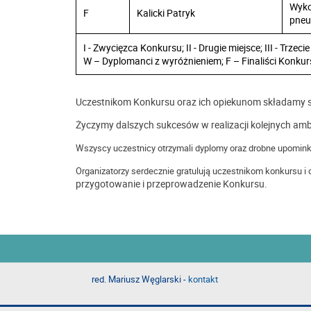
Wyko
F
Kalicki Patryk
pne
I - Zwycięzca Konkursu; II - Drugie miejsce; III - Trzecie
W – Dyplomanci z wyróżnieniem; F – Finaliści Konku
Uczestnikom Konkursu oraz ich opiekunom składamy ser
Życzymy dalszych sukcesów w realizacji kolejnych am
Wszyscy uczestnicy otrzymali dyplomy oraz drobne upomin
Organizatorzy serdecznie gratulują uczestnikom konkursu i
przygotowanie i przeprowadzenie Konkursu.
red. Mariusz Węglarski -
kontakt