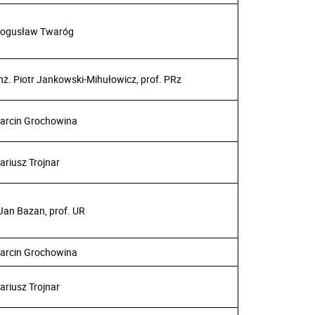
 Bogusław Twaróg
inż. Piotr Jankowski-Mihułowicz, prof. PRz
Marcin Grochowina
Mariusz Trojnar
 Jan Bazan, prof. UR
Marcin Grochowina
Mariusz Trojnar