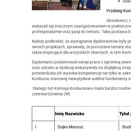
Alek
Przebieg Kon
Absolwenci, r
wykazali się znacznym zaangażowaniem w praktyczne as
profesjonalizmie oraz pasji do tematu. Taka postawa 
Należy podkreślić, że wystąpienia dyplomantów były p
swoich projektach, sprawiały, że poruszane tematy stawa
także inspirujące dla wszystkich obecnych, w tym Komi
Dyplomanci prezentowali swoje prace z ogromną pewno
oraz udziału w dyskusji wskazywały na dogłębną zna
potwierdzała ich wysokie kompetencje nie tylko w zakre
Konkursu stanowią niewątpliwie solidne fundamenty 
Dlatego też Komisja Konkursowa miała bardzo trudne za
czterwyróżnienia (W).
Imię Nazwisko
Tytuł
I
Dojka Mariusz
Stud