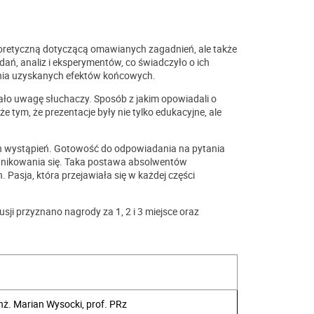
teoretyczną dotyczącą omawianych zagadnień, ale także
ń, analiz i eksperymentów, co świadczyło o ich
ienia uzyskanych efektów końcowych.
ało uwagę słuchaczy. Sposób z jakim opowiadali o
e tym, że prezentacje były nie tylko edukacyjne, ale
ch wystąpień. Gotowość do odpowiadania na pytania
unikowania się. Taka postawa absolwentów
 Pasja, która przejawiała się w każdej części
sji przyznano nagrody za 1, 2 i 3 miejsce oraz
inż. Marian Wysocki, prof. PRz